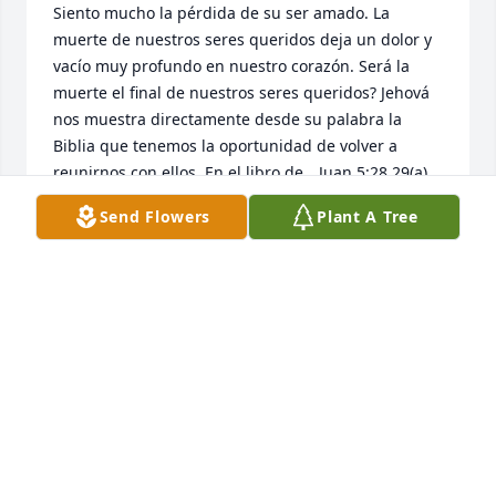
Siento mucho la pérdida de su ser amado. La 
muerte de nuestros seres queridos deja un dolor y 
vacío muy profundo en nuestro corazón. Será la 
muerte el final de nuestros seres queridos? Jehová 
nos muestra directamente desde su palabra la 
Biblia que tenemos la oportunidad de volver a 
reunirnos con ellos. En el libro de 	Juan 5:28,29(a) 
promete: No se asombren de esto, porque viene la 
Send Flowers
Plant A Tree
hora en que todos los que están en las tumbas 
oirán su voz y saldrán. Imagínese que magnifica 
bendición eso será! Adonde ocurrirá? Jesús nos dio 
la respuesta como hizo con Lázaro y otros al ser 
resucitados: será aquí en la tierra. Como lo 
sabemos? Salmo 37:29 dice: Los justos heredarán la 
tierra y vivirán en ella para siempre. Notaron como 
dice, “Y vivirán en ella (en la tierra) para siempre.”? 
La tierra volverá a ser un precioso jardín como lo 
fue antes de que Adan y Eva pecaran. Que tenemos 
que hacer para estar allí y recibir nuestros seres 