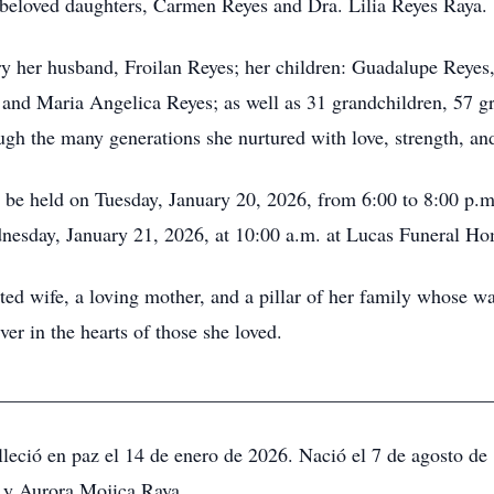
 beloved daughters, Carmen Reyes and Dra. Lilia Reyes Raya.
y her husband, Froilan Reyes; her children: Guadalupe Reyes,
 and Maria Angelica Reyes; as well as 31 grandchildren, 57 gr
ugh the many generations she nurtured with love, strength, an
 be held on Tuesday, January 20, 2026, from 6:00 to 8:00 p.
dnesday, January 21, 2026, at 10:00 a.m. at Lucas Funeral Ho
ed wife, a loving mother, and a pillar of her family whose w
r in the hearts of those she loved.
_________________________________________________
lleció en paz el 14 de enero de 2026. Nació el 7 de agosto d
 y Aurora Mojica Raya.