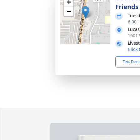
+
Friends
−
Tuesd
6:00 
Lucas
1601 
Lives
Click
Text Dire