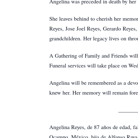
Angelina was preceded in death by her
She leaves behind to cherish her memor
Reyes, Jose Joel Reyes, Gerardo Reyes,
grandchildren. Her legacy lives on thro
A Gathering of Family and Friends will
Funeral services will take place on We
Angelina will be remembered as a devot
knew her. Her memory will remain foreve
_______
Angelina Reyes, de 87 años de edad, fa
Ocampo, México, hija de Alfonso Raya