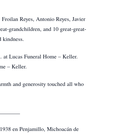
 Froilan Reyes, Antonio Reyes, Javier
eat-grandchildren, and 10 great-great-
d kindness.
m. at Lucas Funeral Home – Keller.
me – Keller.
armth and generosity touched all who
________
e 1938 en Penjamillo, Michoacán de