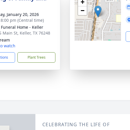
+
−
ay, January 20, 2026
- 8:00 pm (Central time)
 Funeral Home - Keller
S Main St, Keller, TX 76248
tream
 to watch
ctions
Plant Trees
CELEBRATING THE LIFE OF