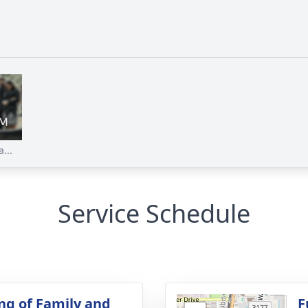
...
Service Schedule
ng of Family and
F